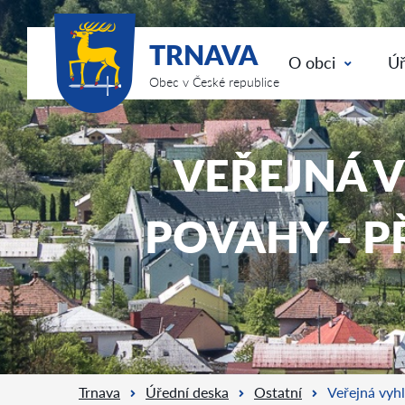
TRNAVA
O obci
Úř
Obec v České republice
VEŘEJNÁ V
POVAHY - 
Trnava
Úřední deska
Ostatní
Veřejná vyh