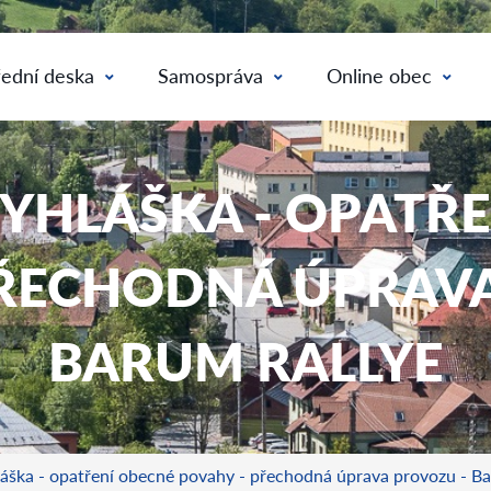
ední deska
Samospráva
Online obec
YHLÁŠKA - OPATŘ
PŘECHODNÁ ÚPRAVA
BARUM RALLYE
láška - opatření obecné povahy - přechodná úprava provozu - B