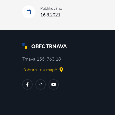
Publikováno
16.8.2021
OBEC TRNAVA
Trnava 156, 763 18
Zobrazit na mapě