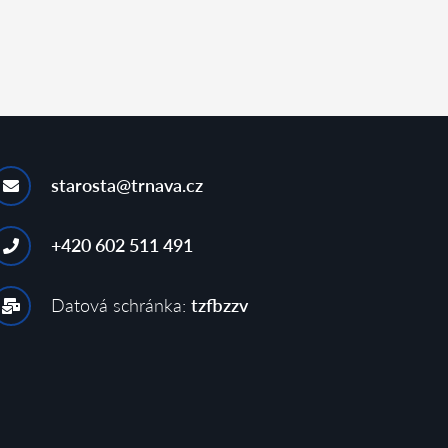
starosta@trnava.cz
+420 602 511 491
Datová schránka:
tzfbzzv