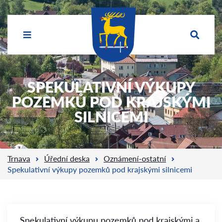
SPEKULATIVNÍ VÝKUPY
POZEMKŮ POD KRAJSKÝMI
SILNICEMI
Trnava
Úřední deska
Oznámení-ostatní
Spekulativní výkupy pozemků pod krajskými silnicemi
Spekulativní výkupu pozemků pod krajskými a