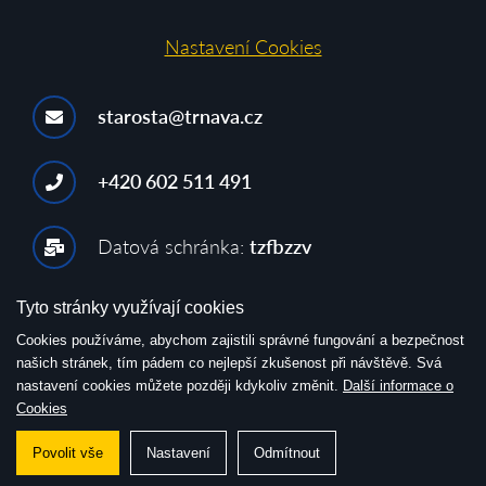
Nastavení Cookies
starosta@trnava.cz
+420 602 511 491
Datová schránka:
tzfbzzv
Tyto stránky využívají cookies
Cookies používáme, abychom zajistili správné fungování a bezpečnost
našich stránek, tím pádem co nejlepší zkušenost při návštěvě. Svá
nastavení cookies můžete později kdykoliv změnit.
Další informace o
© 2026, Obec Trnava
Cookies
Tvorba webu WEBNIA.cz
Povolit vše
Nastavení
Odmítnout