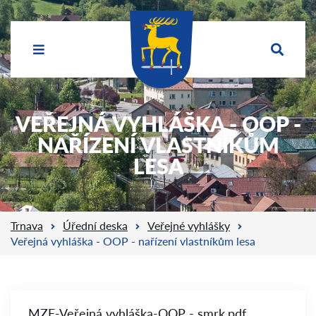
VEŘEJNÁ VYHLÁŠKA - OOP -
NAŘÍZENÍ VLASTNÍKŮM
LESA
Trnava
Úřední deska
Veřejné vyhlášky
Veřejná vyhláška - OOP - nařízení vlastníkům lesa
MZE-Veřejná vyhláška-OOP - smrk.pdf