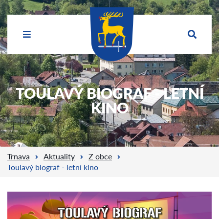
TOULAVÝ BIOGRAF - LETNÍ
KINO
Trnava
Aktuality
Z obce
Toulavý biograf - letní kino