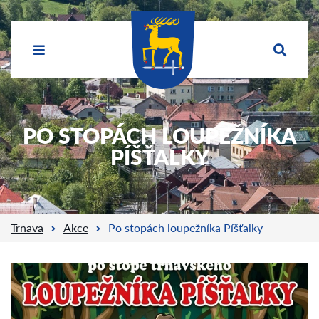
PO STOPÁCH LOUPEŽNÍKA
PÍŠŤALKY
Trnava
Akce
Po stopách loupežníka Píšťalky