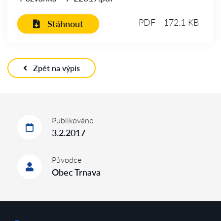
PDF - 172.1 KB
Stáhnout
Zpět na výpis
Publikováno
3.2.2017
Původce
Obec Trnava